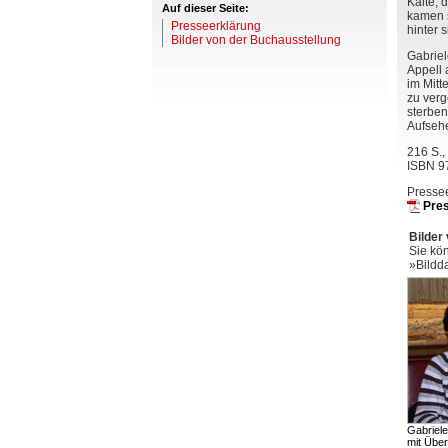
Kälte, 
Auf dieser Seite:
kamen s
Presseerklärung
hinter 
Bilder von der Buchausstellung
Gabriel
Appell 
im Mitt
zu verg
sterben
Aufsehe
216 S., 
ISBN 9
Pressee
Pres
Bilder
Sie kö
»Bildd
Gabriel
mit Übe