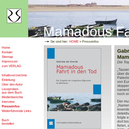
Mamadous Fah
Sie sind hier:
HOME
» Presseinfos
Home
Gabr
Kontakt
Mama
Sitemap
Impressum
Die Tra
zum VERLAG
„Tausen
über di
Inhaltsverzeichnis
Paleolo
Einleitung
von Eur
Über den Autor
stoppen
Leseproben
namenlo
aus dem Buch
noch ei
Medienberichte
Der mut
Interview:
„Namenl
Presseinfos
lesende
Weiterführende Links
detekti
folgte 
Buch
dort bi
bestellen
fielen,